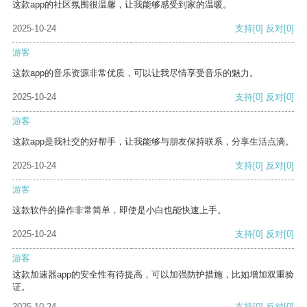
这款app的社区氛围很温馨，让我能够感受到家的温暖。
2025-10-24
支持
[0]
反对
[0]
游客
这款app的音乐资源非常优质，可以让我尽情享受音乐的魅力。
2025-10-24
支持
[0]
反对
[0]
游客
这款app是我社交的好帮手，让我能够与朋友保持联系，分享生活点滴。
2025-10-24
支持
[0]
反对
[0]
游客
这款软件的操作非常简单，即使是小白也能快速上手。
2025-10-24
支持
[0]
反对
[0]
游客
这款加速器app的安全性有待提高，可以加强防护措施，比如增加双重验
证。
2025-10-24
支持
[0]
反对
[0]