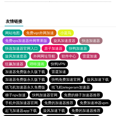
友情链接
网站地图
免费vqn外网加速
小蓝鸟
免费vps加速器外网苹果版
旋风加速度器
快连加速器
快连加速器官网入口
原子加速器
快鸭加速器
旋风加速度器
外网网址导航
软件中心
雷霆加速
狂飙加速器
哔咔漫画
快鸭VPN
加速器免费版永久版下载
雷霆加速
加速器免费版永久版下载
快鸭免费加速官网
旋风加速下载
纸飞机加速器永久免费版
纸飞机telegeram加速器
梯子npv加速
快鸭加速器官网
免费的梯子加速器推荐
手机外国加速器官网
免费的加速器推荐
免费加速神器vpm
起飞加速器app下载
旋风加速下载
免费的加速器推荐