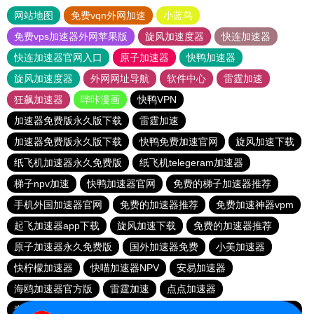
网站地图
免费vqn外网加速
小蓝鸟
免费vps加速器外网苹果版
旋风加速度器
快连加速器
快连加速器官网入口
原子加速器
快鸭加速器
旋风加速度器
外网网址导航
软件中心
雷霆加速
狂飙加速器
哔咔漫画
快鸭VPN
加速器免费版永久版下载
雷霆加速
加速器免费版永久版下载
快鸭免费加速官网
旋风加速下载
纸飞机加速器永久免费版
纸飞机telegeram加速器
梯子npv加速
快鸭加速器官网
免费的梯子加速器推荐
手机外国加速器官网
免费的加速器推荐
免费加速神器vpm
起飞加速器app下载
旋风加速下载
免费的加速器推荐
原子加速器永久免费版
国外加速器免费
小美加速器
快柠檬加速器
快喵加速器NPV
安易加速器
海鸥加速器官方版
雷霆加速
点点加速器
毒舌加速器破解版永久免费
小黄鸭vp加速
快喵加速器NPV