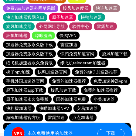
免费vps加速器外网苹果版
旋风加速度器
快连加速器
快连加速器官网入口
原子加速器
快鸭加速器
旋风加速度器
外网网址导航
软件中心
雷霆加速
狂飙加速器
哔咔漫画
快鸭VPN
加速器免费版永久版下载
雷霆加速
加速器免费版永久版下载
快鸭免费加速官网
旋风加速下载
纸飞机加速器永久免费版
纸飞机telegeram加速器
梯子npv加速
快鸭加速器官网
免费的梯子加速器推荐
手机外国加速器官网
免费的加速器推荐
免费加速神器vpm
起飞加速器app下载
旋风加速下载
免费的加速器推荐
原子加速器永久免费版
国外加速器免费
小美加速器
快柠檬加速器
快喵加速器NPV
安易加速器
海鸥加速器官方版
雷霆加速
点点加速器
毒舌加速器破解版永久免费
小黄鸭vp加速
快喵加速器NPV
永久免费使用的加速器
下载