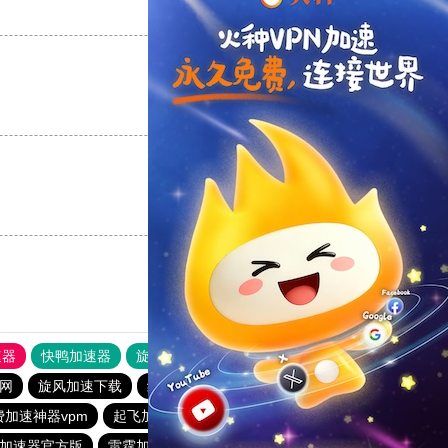
支持
[0]
反对
[0]
支持
[0]
反对
[0]
支持
[0]
反对
[0]
速器
快鸭加速器
旋风加速度器
外网网址导航
软件中心
网
旋风加速下载
纸飞机加速器永久免费版
费加速神器vpm
起飞加速器app下载
旋风加速下载
加速器官方版
雷霆加速
点点加速器