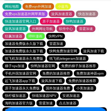
网站地图
免费vqn外网加速
小蓝鸟
免费vps加速器外网苹果版
旋风加速度器
快连加速器
快连加速器官网入口
原子加速器
快鸭加速器
旋风加速度器
外网网址导航
软件中心
雷霆加速
狂飙加速器
哔咔漫画
快鸭VPN
加速器免费版永久版下载
雷霆加速
加速器免费版永久版下载
快鸭免费加速官网
旋风加速下载
纸飞机加速器永久免费版
纸飞机telegeram加速器
梯子npv加速
快鸭加速器官网
免费的梯子加速器推荐
手机外国加速器官网
免费的加速器推荐
免费加速神器vpm
起飞加速器app下载
旋风加速下载
免费的加速器推荐
原子加速器永久免费版
国外加速器免费
小美加速器
快柠檬加速器
快喵加速器NPV
安易加速器
海鸥加速器官方版
雷霆加速
点点加速器
毒舌加速器破解版永久免费
小黄鸭vp加速
快喵加速器NPV