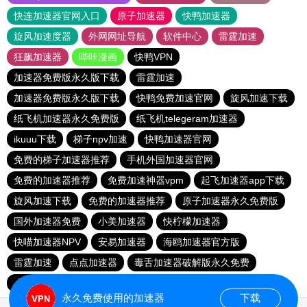
快连加速器官网入口
原子加速器
快鸭加速器
旋风加速度器
外网网址导航
软件中心
雷霆加速
狂飙加速器
哔咔漫画
快鸭VPN
加速器免费版永久版下载
雷霆加速
加速器免费版永久版下载
快鸭免费加速官网
旋风加速下载
纸飞机加速器永久免费版
纸飞机telegeram加速器
ikuuu下载
梯子npv加速
快鸭加速器官网
免费的梯子加速器推荐
手机外国加速器官网
免费的加速器推荐
免费加速神器vpm
起飞加速器app下载
旋风加速下载
免费的加速器推荐
原子加速器永久免费版
国外加速器免费
小美加速器
快柠檬加速器
快喵加速器NPV
安易加速器
海鸥加速器官方版
雷霆加速
点点加速器
毒舌加速器破解版永久免费
小黄鸭vp加速
快喵加速器NPV
永久免费使用的加速器
下载