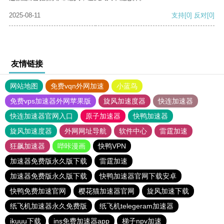
2025-08-11
支持
[0]
反对
[0]
友情链接
网站地图
免费vqn外网加速
小蓝鸟
免费vps加速器外网苹果版
旋风加速度器
快连加速器
快连加速器官网入口
原子加速器
快鸭加速器
旋风加速度器
外网网址导航
软件中心
雷霆加速
狂飙加速器
哔咔漫画
快鸭VPN
加速器免费版永久版下载
雷霆加速
加速器免费版永久版下载
快鸭加速器官网下载安卓
快鸭免费加速官网
樱花猫加速器官网
旋风加速下载
纸飞机加速器永久免费版
纸飞机telegeram加速器
ikuuu下载
ins免费加速器app
梯子npv加速